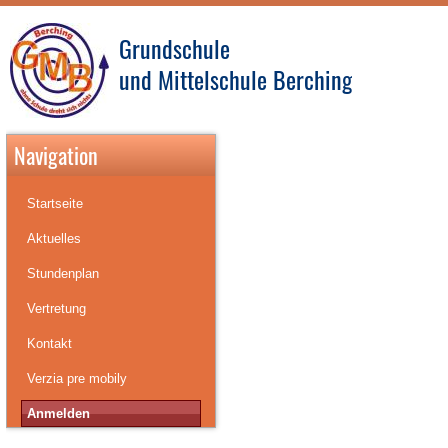
Grundschule
und Mittelschule Berching
Navigation
Startseite
Aktuelles
Stundenplan
Vertretung
Kontakt
Verzia pre mobily
Anmelden